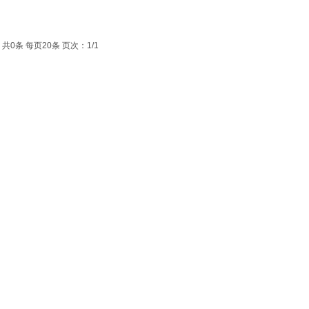
共0条 每页20条 页次：1/1