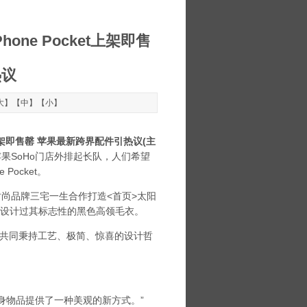
one Pocket上架即售
热议
大
】【
中
】【
小
】
et上架即售罄 苹果最新跨界配件引热议(主
果SoHo门店外排起长队，人们希望
ocket。
名时尚品牌三宅一生合作打造<首页>太阳
布斯设计过其标志性的黑色高领毛衣。
一生共同秉持工艺、极简、惊喜的设计哲
随身物品提供了一种美观的新方式。”