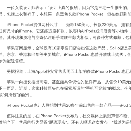
一位女装设计师表示：“设计上真的很酷，因为它是三宅一生推出的。
品，包括上衣和裤子，本想买一条黑色长款iPhone Pocket，但在她赶
iPhone Pocket提供两种尺寸——短款150美元、长款230美元，
任何尺寸的iPhone。它还能适度扩张，以容纳AirPods或润唇膏等小
怪。其外观和质地与空
奇亿注册
手道腰带颇为相似，可多种方式佩戴，包
苹果官网显示，全球仅有10家零售门店会出售这款产品，SoHo店是
兰、东京、香港和巴黎等主要城市。iPhone Pocket也曾开放线上购
示为配送售罄。
另据报道，上海Apple静安零售店周五上架的多款iPhone Pocket也
苹果一向擅长推出高端、甚至颇具争议性的配件产品，从售价19美元的
不一而足。近期，这家科技巨头也在探索所谓的“手机可穿戴”的概念。今年9
成“斜挎包”的配件。
iPhone Pocket也让人联想到苹果20多年前出售的一款产品——iPod
值得注意的是，在iPhone Pocket发布后，社交媒体上质疑声音不断。
难的当下，苹果的行为显得“脱离现实”。还有人嘲讽这次发布：“我以为是