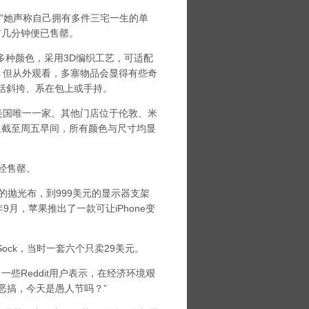
”她声称自己拥有多件三宅一生的单
到前几分钟便已售罄。
拥有多种颜色，采用3D编织工艺，可适配
物件，但从外观看，多塞物品会显得有些奇
括斜挎、系在包上或手持。
美国唯一一家。其他门店位于伦敦、米
买，但截至周五早间，所有颜色与尺寸均显
已经售罄。
抛光布，到999美元的显示器支架
月，苹果推出了一款可让iPhone变
 Sock，当时一套六个只卖29美元。
一些Reddit用户表示，在经济环境艰
恶搞，今天是愚人节吗？”