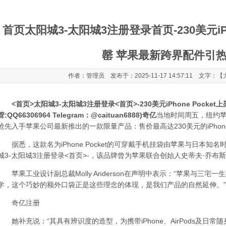
首页太阳城3-太阳城3注册登录首页-230美元iPh
罄 苹果最新跨界配件引
作者：管理员 发布于：2025-11-17 14:57:11 文字：【
<首页>太阳城3-太阳城3注册登录<首页>-230美元iPhone Pock
管:QQ66306964 Telegram：@caituan6888)
奇亿
当地时间周五，纽约苹
抢先入手苹果公司最新推出的一款限量产品：售价最高达230美元的iPhone P
据悉，这款名为iPhone Pocket的可穿戴手机挂袋由苹果与日本知
城3-太阳城3注册登录<首页>-，该品牌曾为苹果联合创始人史蒂夫·乔
苹果工业设计副总裁Molly Anderson在声明中表示：“苹果与三宅
学，这个巧妙的额外口袋正是这些理念的体现，是我们产品的自然延伸。”
奇亿注册
她补充说：“其具有辨识度的造型，为携带iPhone、AirPods及日常