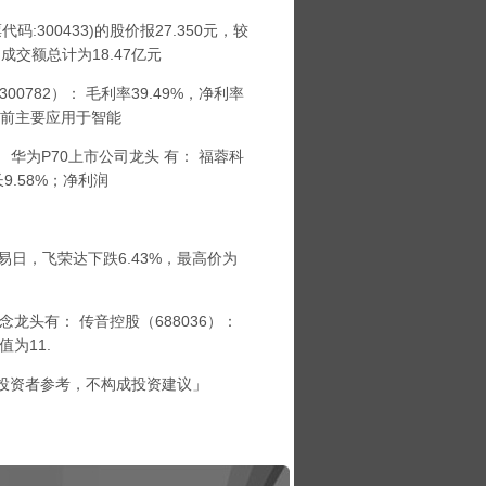
300433)的股价报27.350元，较
，成交额总计为18.47亿元
82）： 毛利率39.49%，净利率
品当前主要应用于智能
为P70上市公司龙头 有： 福蓉科
9.58%；净利润
交易日，飞荣达下跌6.43%，最高价为
头有： 传音控股（688036）：
为11.
投资者参考，不构成投资建议」