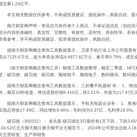
成交量1.24亿手。
本文相关数据仅供参考，不构成投资建议，据此操作，风险自担。股
南方财富网声明：资讯仅代表作者个人观点。不保证该信息（包括但不
部分内容的准确性、真实性、完整性、有效性、及时性、原创性等，若有
资者参考，并不构成投资建议。投资者据此操作，风险自担。
据南方财富网概念查询工具数据显示， 卫星手机行业上市公司股票有： 
流出7125.6万元，超大单资金净流出4877.82万元，换手率0.79%，成交
《南方财富网概念查询工具》财报工具数据整理，截至二季度，NFC
是：硕贝德、硕贝德、硕贝德、顺络电子、顺络电子、数码视讯、数码视
据南方财富网概念查询工具数据显示， 三折叠手机题材 有： 1、维信诺： 1
布，截至15时收盘，维信诺股价报8.410元，跌2.21%，市值为117.47
据南方财富网概念查询工具数据显示， 手机充电器企业有： 1、奥海科
实现总营收17.49亿，同比增长9.45%；毛利润为3.37亿，毛利率19.3%
硕贝德（300322）： 龙头股 硕贝德近3日股价有1天下跌，下跌3.65%
104.52亿元天顺天顺注册天顺平台天顺官方-。 2024年公司营业总收入18.5
司主营研发、生产和销售