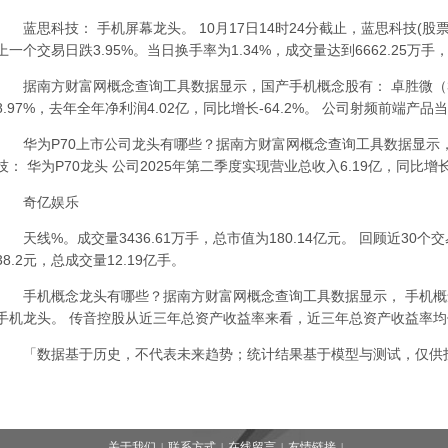
蓝思科技： 手机屏幕龙头。 10月17日14时24分截止，蓝思科技(股票代码:
上一个交易日跌3.95%。当日换手率为1.34%，成交量达到6662.25万手
据南方财富网概念查询工具数据显示，国产手机概念股有： 卓胜微（3007
8.97%，去年全年净利润4.02亿，同比增长-64.2%。 公司射频前端产
华为P70上市公司龙头有哪些？据南方财富网概念查询工具数据显示， 华
技： 华为P70龙头 公司2025年第二季度实现营业总收入6.19亿，同比增长
奇亿娱乐
天线%。成交量3436.61万手，总市值为180.14亿元。 回顾近30个
38.2元，总成交量12.19亿手。
手机概念龙头有哪些？据南方财富网概念查询工具数据显示， 手机概念龙
手机龙头。 传音控股从近三年总资产收益率来看，近三年总资产收益率均值
「数据基于历史，不代表未来趋势；统计结果基于模型与测试，仅供
关于我们
联系方式
在线留言
友情链接
|
|
|
|