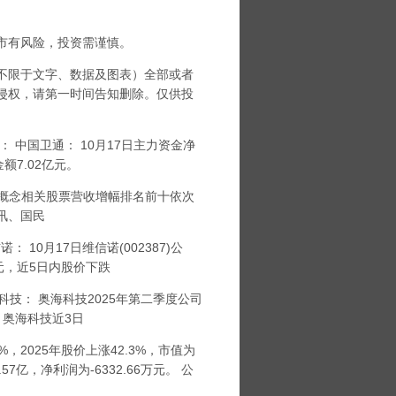
市有风险，投资需谨慎。
限于文字、数据及图表）全部或者
侵权，请第一时间告知删除。仅供投
中国卫通： 10月17日主力资金净
金额7.02亿元。
概念相关股票营收增幅排名前十依次
讯、国民
0月17日维信诺(002387)公
亿元，近5日内股价下跌
技： 奥海科技2025年第二季度公司
。 奥海科技近3日
，2025年股价上涨42.3%，市值为
7亿，净利润为-6332.66万元。 公